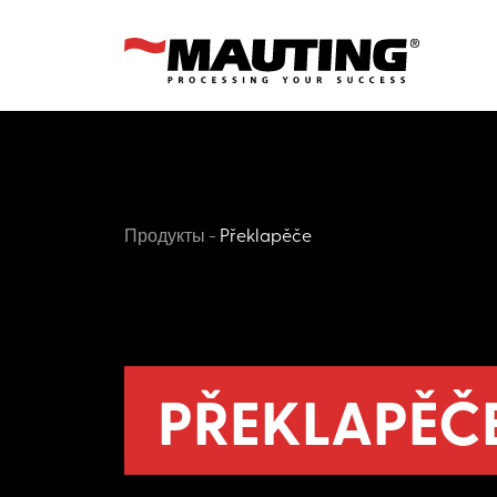
Продукты
-
Překlapěče
PŘEKLAPĚČ