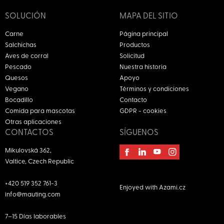
SOLUCIÓN
MAPA DEL SITIO
Carne
Página principal
Salchichas
Productos
Aves de corral
Solicitud
Pescado
Nuestra historia
Quesos
Apoyo
Vegano
Términos y condiciones
Bocadillo
Contacto
Comida para mascotas
GDPR - cookies
Otras aplicaciones
CONTACTOS
SÍGUENOS
Mikulovská 362,
Valtice, Czech Republic
+420 519 352 761-3
Enjoyed with
Azami.cz
info@mauting.com
7–15
Días laborables