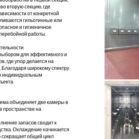
во вторую секцию, где
ависимости от конкретной
вливаются гильотинные или
опасное и гигиеничное
сперебойной работы.
ительности
выбором для эффективного и
, где упор делается на
. Благодаря широкому спектру
 к индивидуальным
ъекта.
ема объединяет две камеры в
в пространстве на
лнение запасов сводит к
ства. Охлаждение начинается
о сокращает общий цикл