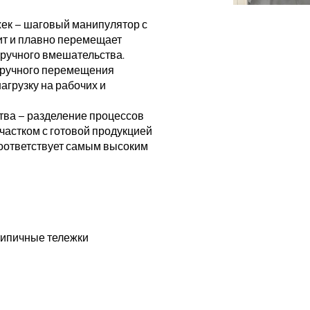
ек – шаговый манипулятор с
т и плавно перемещает
ручного вмешательства.
 ручного перемещения
агрузку на рабочих и
тва – разделение процессов
частком с готовой продукцией
соответствует самым высоким
типичные тележки