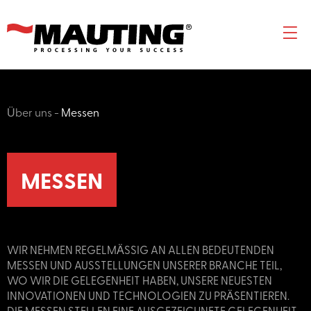
Über uns
-
Messen
MESSEN
WIR NEHMEN REGELMÄSSIG AN ALLEN BEDEUTENDEN M
ESSEN UND AUSSTELLUNGEN UNSERER BRANCHE TEIL, W
O WIR DIE GELEGENHEIT HABEN, UNSERE NEUESTEN I
NNOVATIONEN UND TECHNOLOGIEN ZU PRÄSENTIEREN. D
IE MESSEN STELLEN EINE AUSGEZEICHNETE GELEGENHEIT F