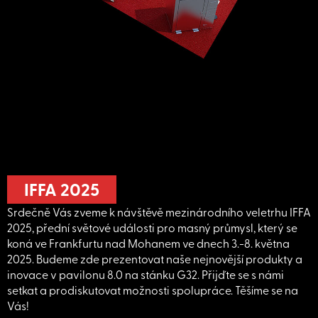
IFFA 2025
Srdečně Vás zveme k návštěvě mezinárodního veletrhu IFFA
2025, přední světové události pro masný průmysl, který se
koná ve Frankfurtu nad Mohanem ve dnech 3.-8. května
2025. Budeme zde prezentovat naše nejnovější produkty a
inovace v pavilonu 8.0 na stánku G32. Přijďte se s námi
setkat a prodiskutovat možnosti spolupráce. Těšíme se na
Vás!